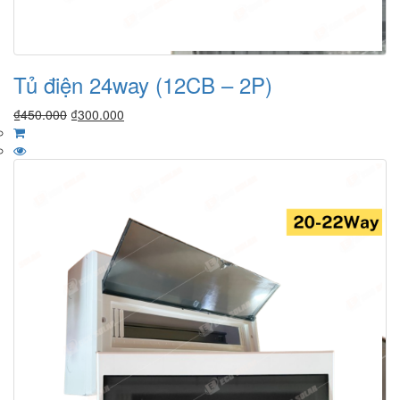
Tủ điện 24way (12CB – 2P)
₫
450.000
₫
300.000