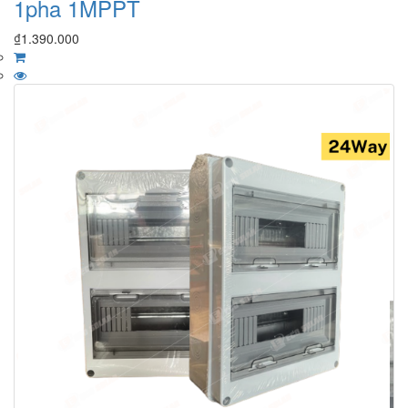
1pha 1MPPT
₫
1.390.000