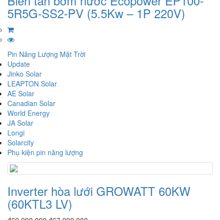
Biến tần bơm nước Ecopower EP100-
5R5G-SS2-PV (5.5Kw – 1P 220V)
Pin Năng Lượng Mặt Trời
Update
Jinko Solar
LEAPTON Solar
AE Solar
Canadian Solar
World Energy
JA Solar
Longi
Solarcity
Phụ kiện pin năng lượng
Inverter hòa lưới GROWATT 60KW
(60KTL3 LV)