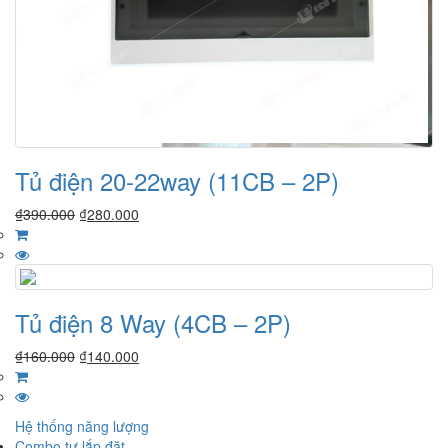
Tủ điện 20-22way (11CB – 2P)
₫
390.000
₫
280.000
Tủ điện 8 Way (4CB – 2P)
₫
160.000
₫
140.000
Hệ thống năng lượng
Combo tự lắp đặt