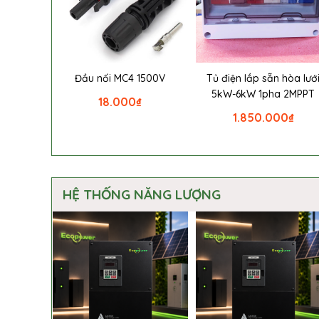
Đầu nối MC4 1500V
Tủ điện lắp sẵn hòa lướ
5kW-6kW 1pha 2MPPT
18.000
₫
1.850.000
₫
HỆ THỐNG NĂNG LƯỢNG