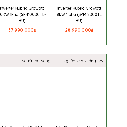
Inverter Hybrid Growatt
Inverter Hybrid Growatt
10KW 1Pha (SPH10000TL-
8kW 1 pha (SPM 8000TL
HU)
HU)
37.990.000
₫
28.990.000
₫
Nguồn AC sang DC
Nguồn 24V xuống 12V