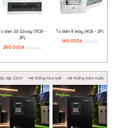
Tủ điện 20-22way (11CB –
Tủ điện 8 Way (4CB – 2P)
2P)
140.000
₫
160.000
₫
280.000
₫
390.000
₫
độc lập 220V
Hệ thống hòa lưới
Hệ thống bơm nước