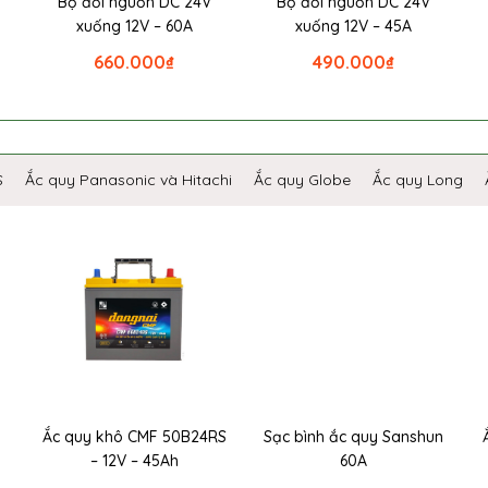
Bộ đổi nguồn DC 24V
Bộ đổi nguồn DC 24V
xuống 12V – 60A
xuống 12V – 45A
660.000
₫
490.000
₫
S
Ắc quy Panasonic và Hitachi
Ắc quy Globe
Ắc quy Long
Ắc quy khô CMF 50B24RS
Sạc bình ắc quy Sanshun
– 12V – 45Ah
60A