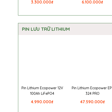
3.300.000
₫
6.100.000
₫
PIN LƯU TRỮ LITHIUM
Pin Lithium Ecopower 12V
Pin Lithium Ecopower EP
100Ah LiFePO4
324 PRO
4.990.000
₫
47.590.000
₫