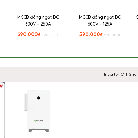
MCCB đóng ngắt DC
MCCB đóng ngắt DC
600V – 250A
600V – 125A
690.000
₫
590.000
₫
720.000
₫
630.000
₫
Inverter Off Grid