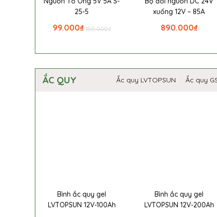
Nguồn Tổ Ong 5V 5A S-
Bộ đổi nguồn DC 24V
25-5
xuống 12V – 85A
99.000
₫
890.000
₫
150.000
₫
ẮC QUY
Ắc quy LVTOPSUN
Ắc quy G
Bình ắc quy gel
Bình ắc quy gel
LVTOPSUN 12V-100Ah
LVTOPSUN 12V-200Ah