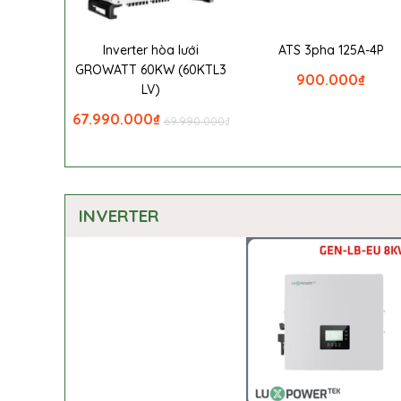
Inverter hòa lưới
ATS 3pha 125A-4P
GROWATT 60KW (60KTL3
900.000
₫
LV)
67.990.000
₫
69.990.000
₫
INVERTER