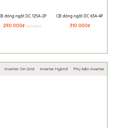
CB đóng ngắt DC 125A-2P
CB đóng ngắt DC 63A-4P
290.000
₫
310.000
₫
320.000
₫
Inverter On Grid
Inverter Hybrid
Phụ kiện inverter