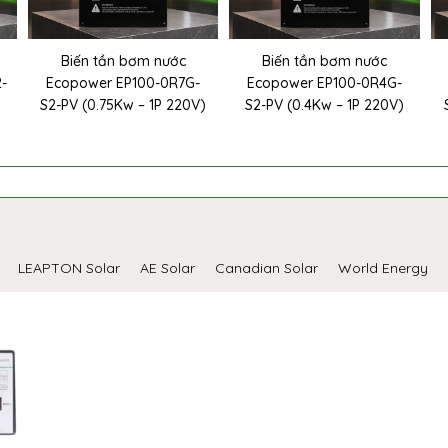
Biến tần bơm nước
Biến tần bơm nước
2-
Ecopower EP100-0R7G-
Ecopower EP100-0R4G-
S2-PV (0.75Kw – 1P 220V)
S2-PV (0.4Kw – 1P 220V)
LEAPTON Solar
AE Solar
Canadian Solar
World Energy