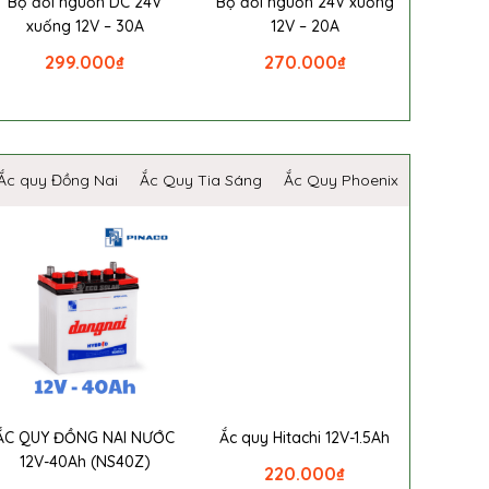
Bộ đổi nguồn DC 24V
Bộ đổi nguồn 24V xuống
xuống 12V – 30A
12V – 20A
299.000
₫
270.000
₫
Ắc quy Đồng Nai
Ắc Quy Tia Sáng
Ắc Quy Phoenix
ẮC QUY ĐỒNG NAI NƯỚC
Ắc quy Hitachi 12V-1.5Ah
12V-40Ah (NS40Z)
220.000
₫