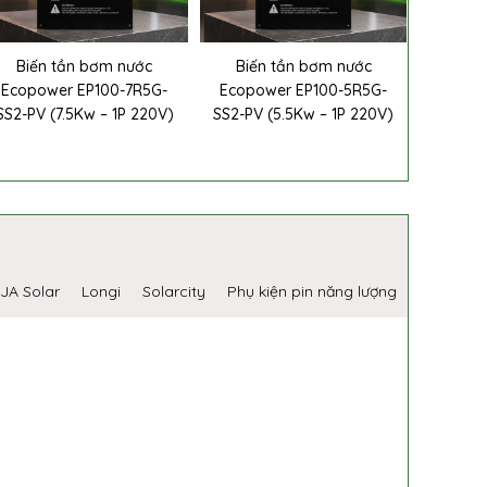
Biến tần bơm nước
Biến tần bơm nước
Ecopower EP100-7R5G-
Ecopower EP100-5R5G-
SS2-PV (7.5Kw – 1P 220V)
SS2-PV (5.5Kw – 1P 220V)
JA Solar
Longi
Solarcity
Phụ kiện pin năng lượng