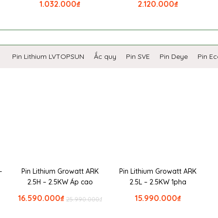
1.032.000
₫
2.120.000
₫
Pin Lithium LVTOPSUN
Ắc quy
Pin SVE
Pin Deye
Pin E
-
Pin Lithium Growatt ARK
Pin Lithium Growatt ARK
2.5H – 2.5KW Áp cao
2.5L – 2.5KW 1pha
16.590.000
₫
15.990.000
₫
25.990.000
₫