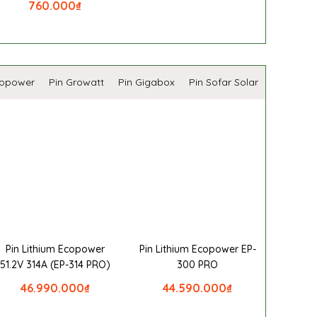
760.000
₫
copower
Pin Growatt
Pin Gigabox
Pin Sofar Solar
Pin Lithium Ecopower
Pin Lithium Ecopower EP-
51.2V 314A (EP-314 PRO)
300 PRO
46.990.000
₫
44.590.000
₫