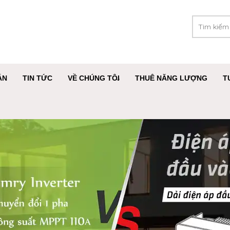
ÁN
TIN TỨC
VỀ CHÚNG TÔI
THUÊ NĂNG LƯỢNG
T