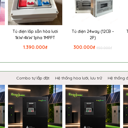
i
Tủ điện lắp sẵn hòa lưới
Tủ điện 24way (12CB –
1kW-4kW 1pha 1MPPT
2P)
1.390.000
₫
300.000
₫
450.000
₫
Combo tự lắp đặt
Hệ thống hòa lưới, lưu trữ
Hệ thống 