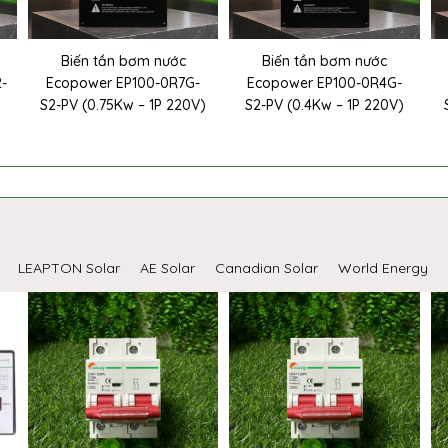
Biến tần bơm nước
Biến tần bơm nước
2-
Ecopower EP100-0R7G-
Ecopower EP100-0R4G-
S2-PV (0.75Kw – 1P 220V)
S2-PV (0.4Kw – 1P 220V)
LEAPTON Solar
AE Solar
Canadian Solar
World Energy