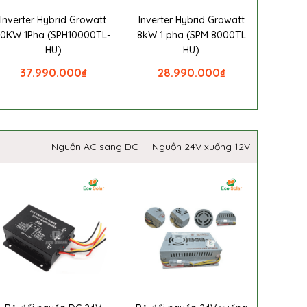
Inverter Hybrid Growatt
Inverter Hybrid Growatt
10KW 1Pha (SPH10000TL-
8kW 1 pha (SPM 8000TL
HU)
HU)
37.990.000
₫
28.990.000
₫
Nguồn AC sang DC
Nguồn 24V xuống 12V