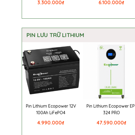
3.300.000
₫
6.100.000
₫
PIN LƯU TRỮ LITHIUM
Pin Lithium Ecopower 12V
Pin Lithium Ecopower EP
100Ah LiFePO4
324 PRO
4.990.000
₫
47.590.000
₫