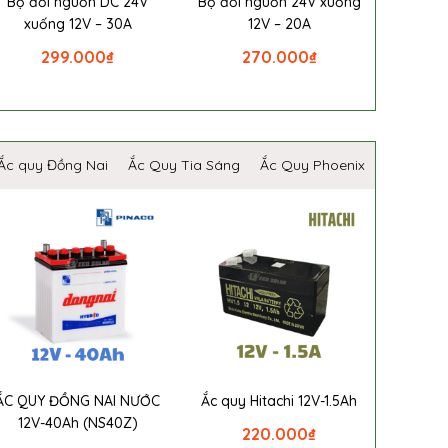
Bộ đổi nguồn DC 24V
Bộ đổi nguồn 24V xuống
xuống 12V – 30A
12V – 20A
299.000
₫
270.000
₫
Ắc quy Đồng Nai
Ắc Quy Tia Sáng
Ắc Quy Phoenix
ẮC QUY ĐỒNG NAI NƯỚC
Ắc quy Hitachi 12V-1.5Ah
12V-40Ah (NS40Z)
220.000
₫