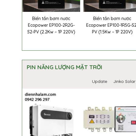
Biến tần bơm nước
Biến tần bơm nước
Ecopower EP100-2R2G-
Ecopower EP100-1R5G-S
S2-PV (2.2Kw – 1P 220V)
PV (1.5Kw – 1P 220V)
PIN NĂNG LƯỢNG MẶT TRỜI
Update
Jinko Solar