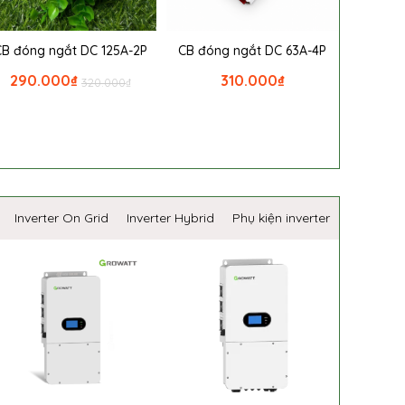
CB đóng ngắt DC 125A-2P
CB đóng ngắt DC 63A-4P
290.000
₫
310.000
₫
320.000
₫
Inverter On Grid
Inverter Hybrid
Phụ kiện inverter