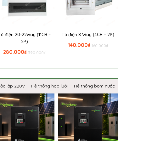
Tủ điện 20-22way (11CB –
Tủ điện 8 Way (4CB – 2P)
2P)
140.000
₫
160.000
₫
280.000
₫
390.000
₫
độc lập 220V
Hệ thống hòa lưới
Hệ thống bơm nước