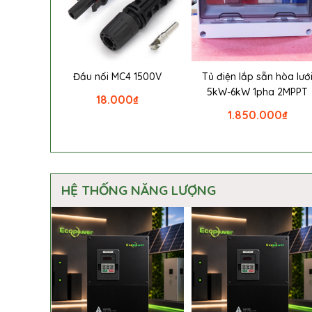
Đầu nối MC4 1500V
Tủ điện lắp sẵn hòa lướ
5kW-6kW 1pha 2MPPT
18.000
₫
1.850.000
₫
HỆ THỐNG NĂNG LƯỢNG