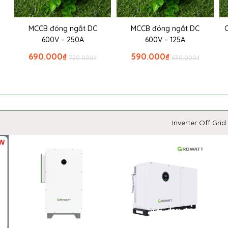
MCCB đóng ngắt DC
MCCB đóng ngắt DC
600V – 250A
600V – 125A
690.000
₫
590.000
₫
720.000
₫
630.000
₫
Inverter Off Grid