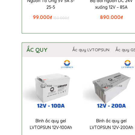
Nguồn Tổ Ong 5V 5A S-
Bộ đổi nguồn DC 24V
25-5
xuống 12V – 85A
99.000
₫
890.000
₫
150.000
₫
ẮC QUY
Ắc quy LVTOPSUN
Ắc quy G
Bình ắc quy gel
Bình ắc quy gel
LVTOPSUN 12V-100Ah
LVTOPSUN 12V-200Ah