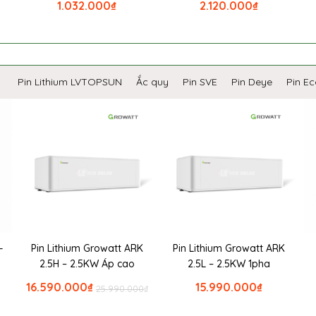
1.032.000
₫
2.120.000
₫
Pin Lithium LVTOPSUN
Ắc quy
Pin SVE
Pin Deye
Pin E
-
Pin Lithium Growatt ARK
Pin Lithium Growatt ARK
2.5H – 2.5KW Áp cao
2.5L – 2.5KW 1pha
16.590.000
₫
15.990.000
₫
25.990.000
₫