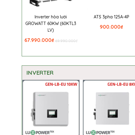
Inverter hòa lưới
ATS 3pha 125A-4P
GROWATT 60KW (60KTL3
900.000
₫
LV)
67.990.000
₫
69.990.000
₫
INVERTER