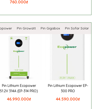
760.000
₫
copower
Pin Growatt
Pin Gigabox
Pin Sofar Solar
Pin Lithium Ecopower
Pin Lithium Ecopower EP-
51.2V 314A (EP-314 PRO)
300 PRO
46.990.000
₫
44.590.000
₫