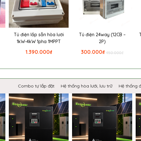
i
Tủ điện lắp sẵn hòa lưới
Tủ điện 24way (12CB –
1kW-4kW 1pha 1MPPT
2P)
1.390.000
₫
300.000
₫
450.000
₫
Combo tự lắp đặt
Hệ thống hòa lưới, lưu trữ
Hệ thống 