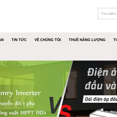
ÁN
TIN TỨC
VỀ CHÚNG TÔI
THUÊ NĂNG LƯỢNG
T