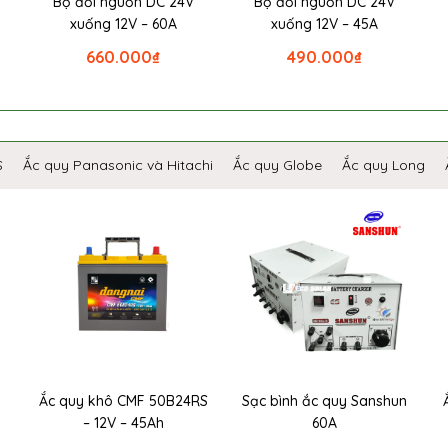
Bộ đổi nguồn DC 24V
Bộ đổi nguồn DC 24V
xuống 12V – 60A
xuống 12V – 45A
660.000
₫
490.000
₫
S
Ắc quy Panasonic và Hitachi
Ắc quy Globe
Ắc quy Long
Ắc quy khô CMF 50B24RS
Sạc bình ắc quy Sanshun
– 12V – 45Ah
60A