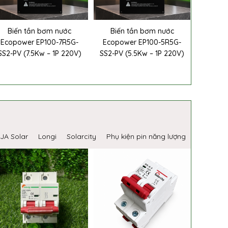
Biến tần bơm nước
Biến tần bơm nước
Ecopower EP100-7R5G-
Ecopower EP100-5R5G-
SS2-PV (7.5Kw – 1P 220V)
SS2-PV (5.5Kw – 1P 220V)
JA Solar
Longi
Solarcity
Phụ kiện pin năng lượng