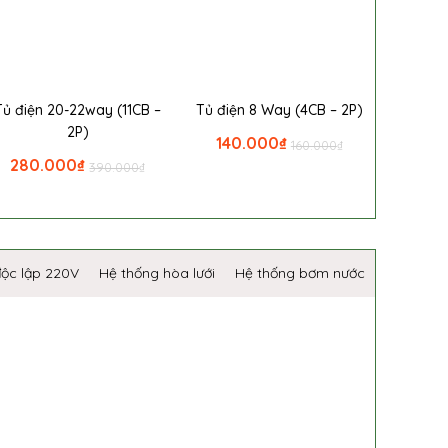
Tủ điện 20-22way (11CB –
Tủ điện 8 Way (4CB – 2P)
2P)
140.000
₫
160.000
₫
280.000
₫
390.000
₫
độc lập 220V
Hệ thống hòa lưới
Hệ thống bơm nước