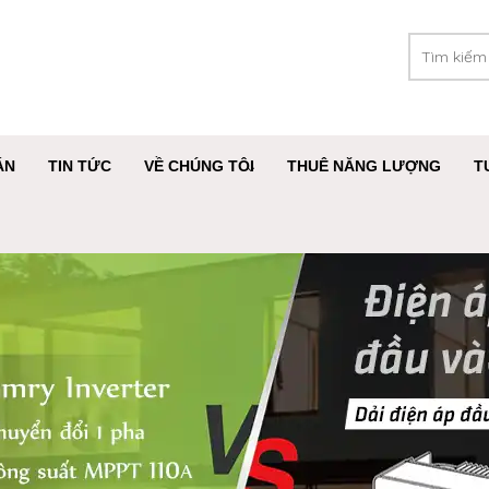
ÁN
TIN TỨC
VỀ CHÚNG TÔI
THUÊ NĂNG LƯỢNG
T