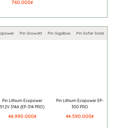
760.000
₫
copower
Pin Growatt
Pin Gigabox
Pin Sofar Solar
Pin Lithium Ecopower
Pin Lithium Ecopower EP-
51.2V 314A (EP-314 PRO)
300 PRO
46.990.000
₫
44.590.000
₫