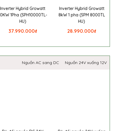
Inverter Hybrid Growatt
Inverter Hybrid Growatt
10KW 1Pha (SPH10000TL-
8kW 1 pha (SPM 8000TL
HU)
HU)
37.990.000
₫
28.990.000
₫
Nguồn AC sang DC
Nguồn 24V xuống 12V