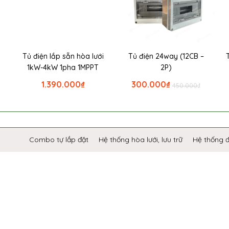
i
Tủ điện lắp sẵn hòa lưới
Tủ điện 24way (12CB –
1kW-4kW 1pha 1MPPT
2P)
1.390.000
₫
300.000
₫
450.000
₫
Combo tự lắp đặt
Hệ thống hòa lưới, lưu trữ
Hệ thống 