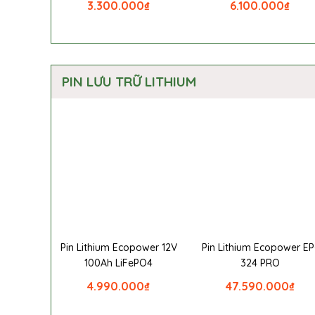
3.300.000
₫
6.100.000
₫
PIN LƯU TRỮ LITHIUM
Pin Lithium Ecopower 12V
Pin Lithium Ecopower EP
100Ah LiFePO4
324 PRO
4.990.000
₫
47.590.000
₫