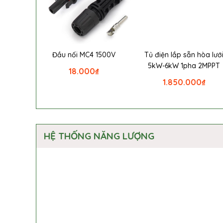
Đầu nối MC4 1500V
Tủ điện lắp sẵn hòa lướ
5kW-6kW 1pha 2MPPT
18.000
₫
1.850.000
₫
HỆ THỐNG NĂNG LƯỢNG