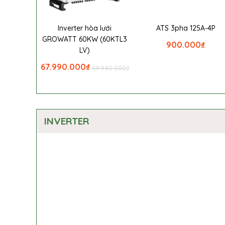
Inverter hòa lưới
ATS 3pha 125A-4P
GROWATT 60KW (60KTL3
900.000
₫
LV)
67.990.000
₫
69.990.000
₫
INVERTER