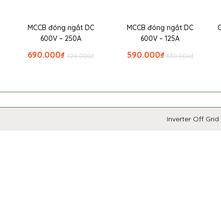
MCCB đóng ngắt DC
MCCB đóng ngắt DC
600V – 250A
600V – 125A
690.000
₫
590.000
₫
720.000
₫
630.000
₫
Inverter Off Grid