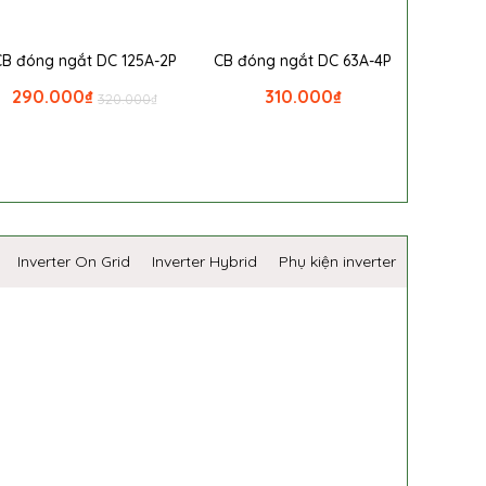
CB đóng ngắt DC 125A-2P
CB đóng ngắt DC 63A-4P
290.000
₫
310.000
₫
320.000
₫
Inverter On Grid
Inverter Hybrid
Phụ kiện inverter