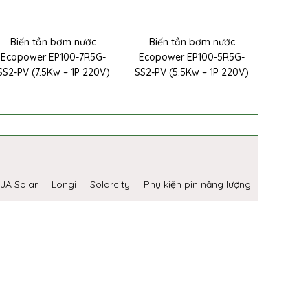
Biến tần bơm nước
Biến tần bơm nước
Ecopower EP100-7R5G-
Ecopower EP100-5R5G-
SS2-PV (7.5Kw – 1P 220V)
SS2-PV (5.5Kw – 1P 220V)
JA Solar
Longi
Solarcity
Phụ kiện pin năng lượng