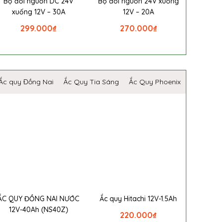
Bộ đổi nguồn DC 24V
Bộ đổi nguồn 24V xuống
xuống 12V – 30A
12V – 20A
299.000
₫
270.000
₫
Ắc quy Đồng Nai
Ắc Quy Tia Sáng
Ắc Quy Phoenix
ẮC QUY ĐỒNG NAI NƯỚC
Ắc quy Hitachi 12V-1.5Ah
12V-40Ah (NS40Z)
220.000
₫