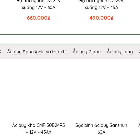
Bộ đổi nguồn DC 24V
Bộ đổi nguồn DC 24V
xuống 12V – 60A
xuống 12V – 45A
660.000
₫
490.000
₫
S
Ắc quy Panasonic và Hitachi
Ắc quy Globe
Ắc quy Long
Ắc quy khô CMF 50B24RS
Sạc bình ắc quy Sanshun
– 12V – 45Ah
60A