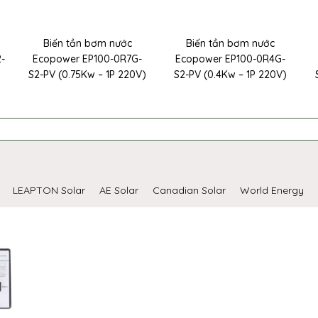
Biến tần bơm nước
Biến tần bơm nước
2-
Ecopower EP100-0R7G-
Ecopower EP100-0R4G-
S2-PV (0.75Kw – 1P 220V)
S2-PV (0.4Kw – 1P 220V)
LEAPTON Solar
AE Solar
Canadian Solar
World Energy