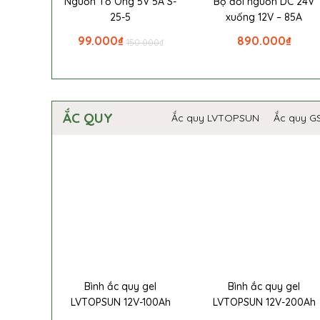
Nguồn Tổ Ong 5V 5A S-
Bộ đổi nguồn DC 24V
25-5
xuống 12V – 85A
99.000
₫
890.000
₫
150.000
₫
ẮC QUY
Ắc quy LVTOPSUN
Ắc quy G
Bình ắc quy gel
Bình ắc quy gel
LVTOPSUN 12V-100Ah
LVTOPSUN 12V-200Ah