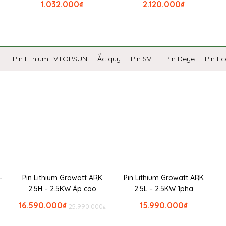
1.032.000
₫
2.120.000
₫
Pin Lithium LVTOPSUN
Ắc quy
Pin SVE
Pin Deye
Pin E
-
Pin Lithium Growatt ARK
Pin Lithium Growatt ARK
2.5H – 2.5KW Áp cao
2.5L – 2.5KW 1pha
16.590.000
₫
15.990.000
₫
25.990.000
₫