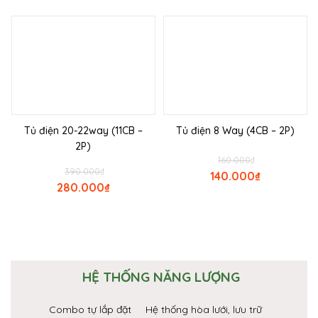
Tủ điện 20-22way (11CB –
Tủ điện 8 Way (4CB – 2P)
2P)
160.000
₫
390.000
₫
140.000
₫
280.000
₫
HỆ THỐNG NĂNG LƯỢNG
Combo tự lắp đặt
Hệ thống hòa lưới, lưu trữ