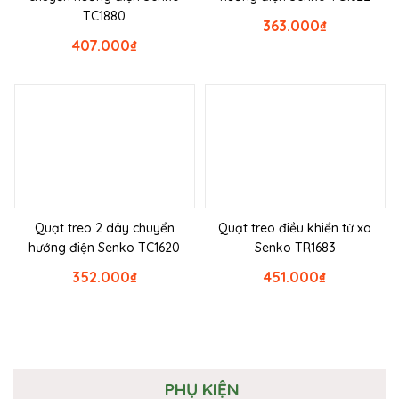
TC1880
363.000
₫
407.000
₫
Quạt treo 2 dây chuyển
Quạt treo điều khiển từ xa
hướng điện Senko TC1620
Senko TR1683
352.000
₫
451.000
₫
PHỤ KIỆN