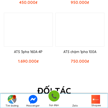
450.000
₫
950.000
₫
ATS 3pha 160A-4P
ATS chậm 1pha 100A
1.690.000
₫
750.000
₫
ĐỐI TÁC
Gọi điện
Shopee
Tìm Đường
Messenger
Zalo