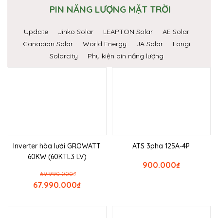
PIN NĂNG LƯỢNG MẶT TRỜI
Update
Jinko Solar
LEAPTON Solar
AE Solar
Canadian Solar
World Energy
JA Solar
Longi
Solarcity
Phụ kiện pin năng lượng
Inverter hòa lưới GROWATT
ATS 3pha 125A-4P
60KW (60KTL3 LV)
900.000
₫
69.990.000
₫
67.990.000
₫