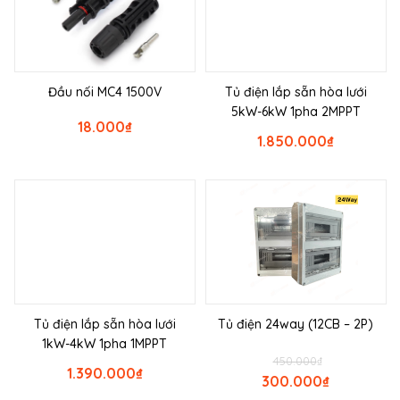
Đầu nối MC4 1500V
Tủ điện lắp sẵn hòa lưới
5kW-6kW 1pha 2MPPT
18.000
₫
1.850.000
₫
Tủ điện lắp sẵn hòa lưới
Tủ điện 24way (12CB – 2P)
1kW-4kW 1pha 1MPPT
450.000
₫
1.390.000
₫
300.000
₫