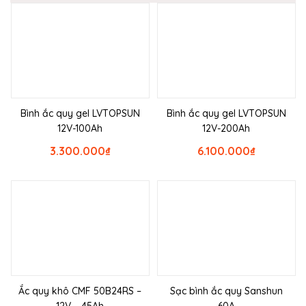
Bình ắc quy gel LVTOPSUN
Bình ắc quy gel LVTOPSUN
12V-100Ah
12V-200Ah
3.300.000
₫
6.100.000
₫
Ắc quy khô CMF 50B24RS –
Sạc bình ắc quy Sanshun
12V – 45Ah
60A