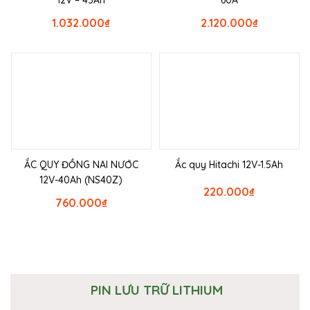
1.032.000
₫
2.120.000
₫
ẮC QUY ĐỒNG NAI NƯỚC
Ắc quy Hitachi 12V-1.5Ah
12V-40Ah (NS40Z)
220.000
₫
760.000
₫
PIN LƯU TRỮ LITHIUM