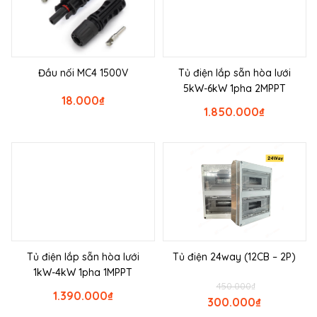
Đầu nối MC4 1500V
Tủ điện lắp sẵn hòa lưới
5kW-6kW 1pha 2MPPT
18.000
₫
1.850.000
₫
Tủ điện lắp sẵn hòa lưới
Tủ điện 24way (12CB – 2P)
1kW-4kW 1pha 1MPPT
450.000
₫
1.390.000
₫
300.000
₫