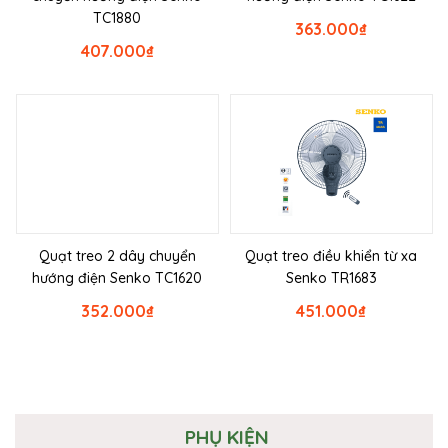
TC1880
363.000
₫
407.000
₫
Quạt treo 2 dây chuyển
Quạt treo điều khiển từ xa
hướng điện Senko TC1620
Senko TR1683
352.000
₫
451.000
₫
PHỤ KIỆN