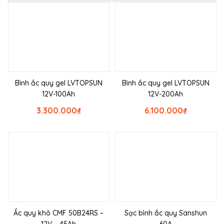
Bình ắc quy gel LVTOPSUN
Bình ắc quy gel LVTOPSUN
12V-100Ah
12V-200Ah
3.300.000
₫
6.100.000
₫
Ắc quy khô CMF 50B24RS –
Sạc bình ắc quy Sanshun
12V – 45Ah
60A