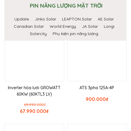
PIN NĂNG LƯỢNG MẶT TRỜI
Update
Jinko Solar
LEAPTON Solar
AE Solar
Canadian Solar
World Energy
JA Solar
Longi
Solarcity
Phụ kiện pin năng lượng
Inverter hòa lưới GROWATT
ATS 3pha 125A-4P
60KW (60KTL3 LV)
900.000
₫
69.990.000
₫
67.990.000
₫