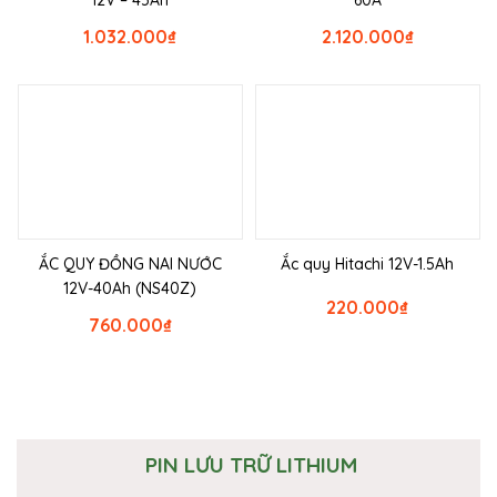
1.032.000
₫
2.120.000
₫
ẮC QUY ĐỒNG NAI NƯỚC
Ắc quy Hitachi 12V-1.5Ah
12V-40Ah (NS40Z)
220.000
₫
760.000
₫
PIN LƯU TRỮ LITHIUM