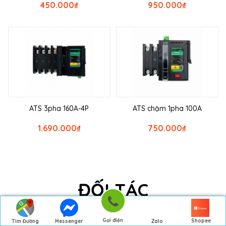
450.000
₫
950.000
₫
ATS 3pha 160A-4P
ATS chậm 1pha 100A
1.690.000
₫
750.000
₫
ĐỐI TÁC
Gọi điện
Shopee
Tìm Đường
Messenger
Zalo