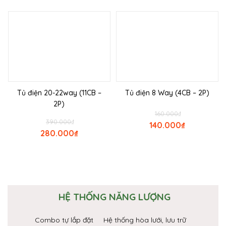
Tủ điện 20-22way (11CB –
Tủ điện 8 Way (4CB – 2P)
2P)
160.000
₫
390.000
₫
140.000
₫
280.000
₫
HỆ THỐNG NĂNG LƯỢNG
Combo tự lắp đặt
Hệ thống hòa lưới, lưu trữ