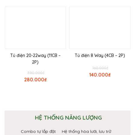
Tủ điện 20-22way (11CB –
Tủ điện 8 Way (4CB – 2P)
2P)
160.000
₫
390.000
₫
140.000
₫
280.000
₫
HỆ THỐNG NĂNG LƯỢNG
Combo tự lắp đặt
Hệ thống hòa lưới, lưu trữ