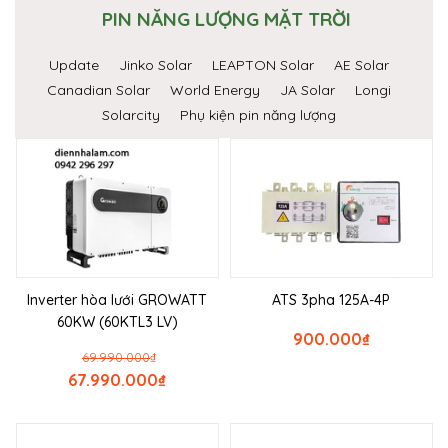
PIN NĂNG LƯỢNG MẶT TRỜI
Update
Jinko Solar
LEAPTON Solar
AE Solar
Canadian Solar
World Energy
JA Solar
Longi
Solarcity
Phụ kiện pin năng lượng
Inverter hòa lưới GROWATT
ATS 3pha 125A-4P
60KW (60KTL3 LV)
900.000
₫
69.990.000
₫
67.990.000
₫