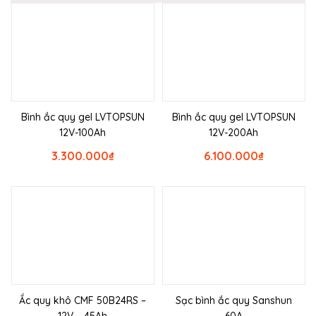
Bình ắc quy gel LVTOPSUN
Bình ắc quy gel LVTOPSUN
12V-100Ah
12V-200Ah
3.300.000
₫
6.100.000
₫
Ắc quy khô CMF 50B24RS –
Sạc bình ắc quy Sanshun
12V – 45Ah
60A