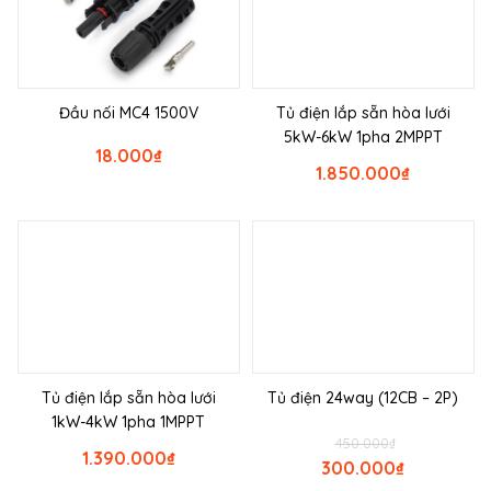
Đầu nối MC4 1500V
Tủ điện lắp sẵn hòa lưới
5kW-6kW 1pha 2MPPT
18.000
₫
1.850.000
₫
Tủ điện lắp sẵn hòa lưới
Tủ điện 24way (12CB – 2P)
1kW-4kW 1pha 1MPPT
450.000
₫
1.390.000
₫
300.000
₫