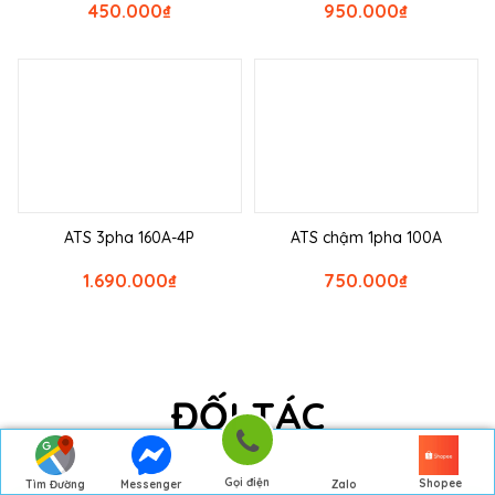
450.000
₫
950.000
₫
ATS 3pha 160A-4P
ATS chậm 1pha 100A
1.690.000
₫
750.000
₫
ĐỐI TÁC
Gọi điện
Shopee
Tìm Đường
Messenger
Zalo