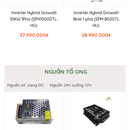
Inverter Hybrid Growatt
Inverter Hybrid Growatt
10KW 1Pha (SPH10000TL-
8kW 1 pha (SPM 8000TL
HU)
HU)
37.990.000
₫
28.990.000
₫
NGUỒN TỔ ONG
Nguồn AC sang DC
Nguồn 24V xuống 12V