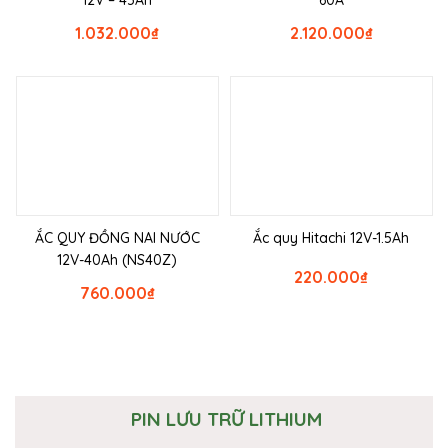
1.032.000
₫
2.120.000
₫
ẮC QUY ĐỒNG NAI NƯỚC
Ắc quy Hitachi 12V-1.5Ah
12V-40Ah (NS40Z)
220.000
₫
760.000
₫
PIN LƯU TRỮ LITHIUM