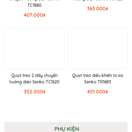
TC1880
363.000
₫
407.000
₫
Quạt treo 2 dây chuyển
Quạt treo điều khiển từ xa
hướng điện Senko TC1620
Senko TR1683
352.000
₫
451.000
₫
PHỤ KIỆN