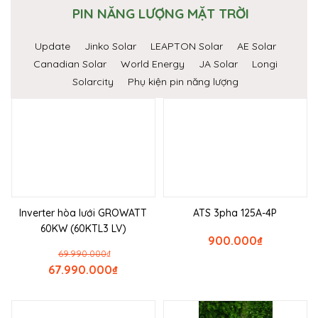
PIN NĂNG LƯỢNG MẶT TRỜI
Update
Jinko Solar
LEAPTON Solar
AE Solar
Canadian Solar
World Energy
JA Solar
Longi
Solarcity
Phụ kiện pin năng lượng
Inverter hòa lưới GROWATT
ATS 3pha 125A-4P
60KW (60KTL3 LV)
900.000
₫
69.990.000
₫
67.990.000
₫