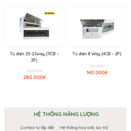
Tủ điện 20-22way (11CB –
Tủ điện 8 Way (4CB – 2P)
2P)
160.000
₫
390.000
₫
140.000
₫
280.000
₫
HỆ THỐNG NĂNG LƯỢNG
Combo tự lắp đặt
Hệ thống hòa lưới, lưu trữ