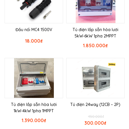
Đầu nối MC4 1500V
Tủ điện lắp sẵn hòa lưới
5kW-6kW 1pha 2MPPT
18.000
₫
1.850.000
₫
Tủ điện lắp sẵn hòa lưới
Tủ điện 24way (12CB – 2P)
1kW-4kW 1pha 1MPPT
450.000
₫
1.390.000
₫
300.000
₫