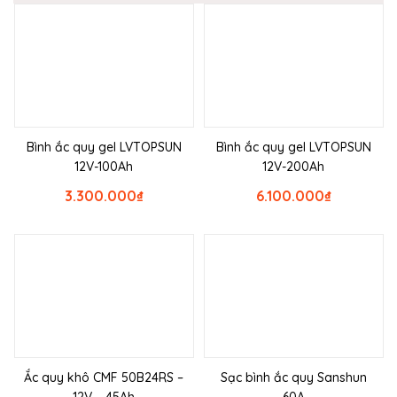
Bình ắc quy gel LVTOPSUN
Bình ắc quy gel LVTOPSUN
12V-100Ah
12V-200Ah
3.300.000
₫
6.100.000
₫
Ắc quy khô CMF 50B24RS –
Sạc bình ắc quy Sanshun
12V – 45Ah
60A