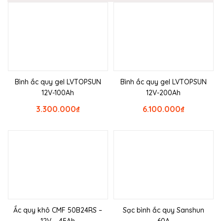
Bình ắc quy gel LVTOPSUN
Bình ắc quy gel LVTOPSUN
12V-100Ah
12V-200Ah
3.300.000
₫
6.100.000
₫
Ắc quy khô CMF 50B24RS –
Sạc bình ắc quy Sanshun
12V – 45Ah
60A