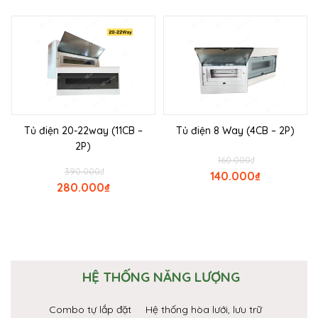
Tủ điện 20-22way (11CB –
Tủ điện 8 Way (4CB – 2P)
2P)
160.000
₫
390.000
₫
140.000
₫
280.000
₫
HỆ THỐNG NĂNG LƯỢNG
Combo tự lắp đặt
Hệ thống hòa lưới, lưu trữ