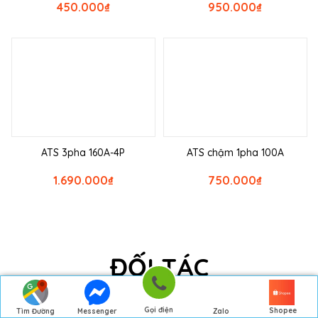
450.000
₫
950.000
₫
ATS 3pha 160A-4P
ATS chậm 1pha 100A
1.690.000
₫
750.000
₫
ĐỐI TÁC
Gọi điện
Shopee
Tìm Đường
Messenger
Zalo