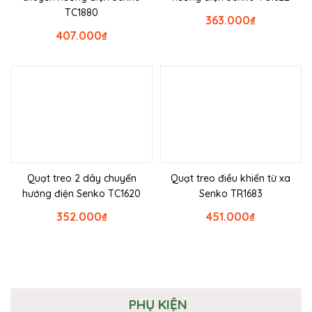
TC1880
363.000
₫
407.000
₫
Quạt treo 2 dây chuyển
Quạt treo điều khiển từ xa
hướng điện Senko TC1620
Senko TR1683
352.000
₫
451.000
₫
PHỤ KIỆN