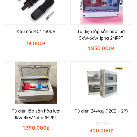
Đầu nối MC4 1500V
Tủ điện lắp sẵn hòa lưới
5kW-6kW 1pha 2MPPT
18.000
₫
1.850.000
₫
Tủ điện lắp sẵn hòa lưới
Tủ điện 24way (12CB – 2P)
1kW-4kW 1pha 1MPPT
450.000
₫
1.390.000
₫
300.000
₫