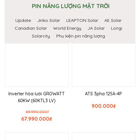
PIN NĂNG LƯỢNG MẶT TRỜI
Update
Jinko Solar
LEAPTON Solar
AE Solar
Canadian Solar
World Energy
JA Solar
Longi
Solarcity
Phụ kiện pin năng lượng
Inverter hòa lưới GROWATT
ATS 3pha 125A-4P
60KW (60KTL3 LV)
900.000
₫
69.990.000
₫
67.990.000
₫