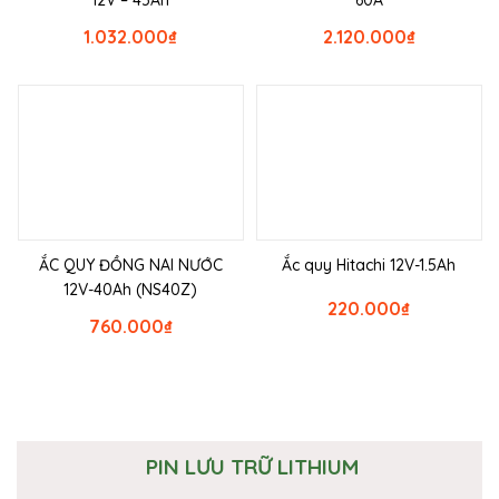
1.032.000
₫
2.120.000
₫
ẮC QUY ĐỒNG NAI NƯỚC
Ắc quy Hitachi 12V-1.5Ah
12V-40Ah (NS40Z)
220.000
₫
760.000
₫
PIN LƯU TRỮ LITHIUM