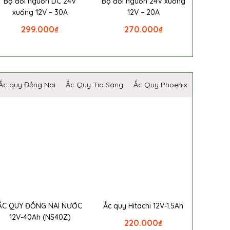
Bộ đổi nguồn DC 24V
Bộ đổi nguồn 24V xuống
xuống 12V – 30A
12V – 20A
299.000
₫
270.000
₫
Ắc quy Đồng Nai
Ắc Quy Tia Sáng
Ắc Quy Phoenix
ẮC QUY ĐỒNG NAI NƯỚC
Ắc quy Hitachi 12V-1.5Ah
12V-40Ah (NS40Z)
220.000
₫