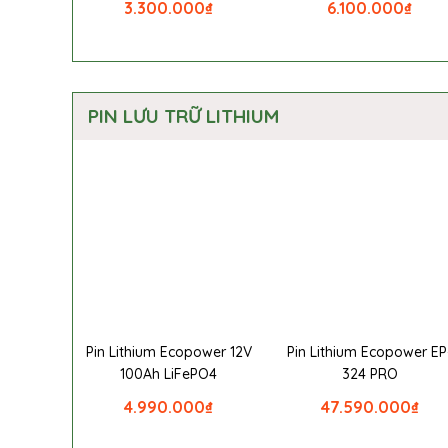
3.300.000
₫
6.100.000
₫
PIN LƯU TRỮ LITHIUM
Pin Lithium Ecopower 12V
Pin Lithium Ecopower EP
100Ah LiFePO4
324 PRO
4.990.000
₫
47.590.000
₫