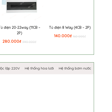
Tủ điện 20-22way (11CB –
Tủ điện 8 Way (4CB – 2P)
2P)
140.000
₫
160.000
₫
280.000
₫
390.000
₫
độc lập 220V
Hệ thống hòa lưới
Hệ thống bơm nước