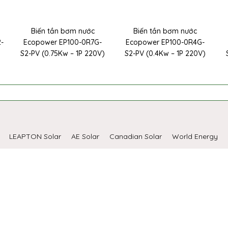
Biến tần bơm nước
Biến tần bơm nước
2-
Ecopower EP100-0R7G-
Ecopower EP100-0R4G-
S2-PV (0.75Kw – 1P 220V)
S2-PV (0.4Kw – 1P 220V)
LEAPTON Solar
AE Solar
Canadian Solar
World Energy