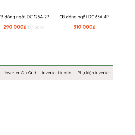
CB đóng ngắt DC 125A-2P
CB đóng ngắt DC 63A-4P
290.000
₫
310.000
₫
320.000
₫
Inverter On Grid
Inverter Hybrid
Phụ kiện inverter