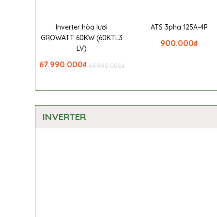
Inverter hòa lưới
ATS 3pha 125A-4P
GROWATT 60KW (60KTL3
900.000
₫
LV)
67.990.000
₫
69.990.000
₫
INVERTER