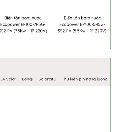
Biến tần bơm nước
Biến tần bơm nước
Ecopower EP100-7R5G-
Ecopower EP100-5R5G-
SS2-PV (7.5Kw – 1P 220V)
SS2-PV (5.5Kw – 1P 220V)
JA Solar
Longi
Solarcity
Phụ kiện pin năng lượng