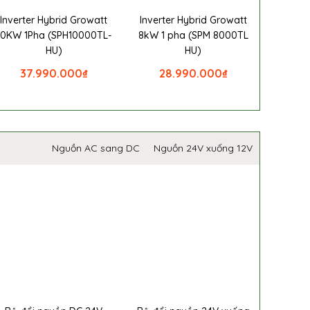
Inverter Hybrid Growatt
Inverter Hybrid Growatt
10KW 1Pha (SPH10000TL-
8kW 1 pha (SPM 8000TL
HU)
HU)
37.990.000
₫
28.990.000
₫
Nguồn AC sang DC
Nguồn 24V xuống 12V