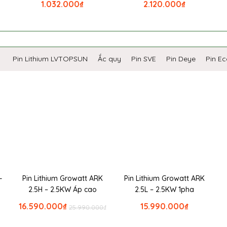
1.032.000
₫
2.120.000
₫
Pin Lithium LVTOPSUN
Ắc quy
Pin SVE
Pin Deye
Pin E
-
Pin Lithium Growatt ARK
Pin Lithium Growatt ARK
2.5H – 2.5KW Áp cao
2.5L – 2.5KW 1pha
16.590.000
₫
15.990.000
₫
25.990.000
₫