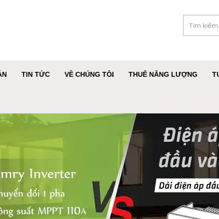
ÁN
TIN TỨC
VỀ CHÚNG TÔI
THUÊ NĂNG LƯỢNG
T