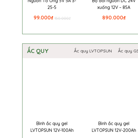
Nguồn Tổ Ong 5V 5A S-
Bộ đổi nguồn DC 24V
25-5
xuống 12V – 85A
99.000
₫
890.000
₫
150.000
₫
ẮC QUY
Ắc quy LVTOPSUN
Ắc quy G
Bình ắc quy gel
Bình ắc quy gel
LVTOPSUN 12V-100Ah
LVTOPSUN 12V-200Ah