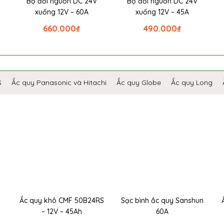
Bộ đổi nguồn DC 24V
Bộ đổi nguồn DC 24V
xuống 12V – 60A
xuống 12V – 45A
660.000
₫
490.000
₫
S
Ắc quy Panasonic và Hitachi
Ắc quy Globe
Ắc quy Long
Ắc quy khô CMF 50B24RS
Sạc bình ắc quy Sanshun
– 12V – 45Ah
60A