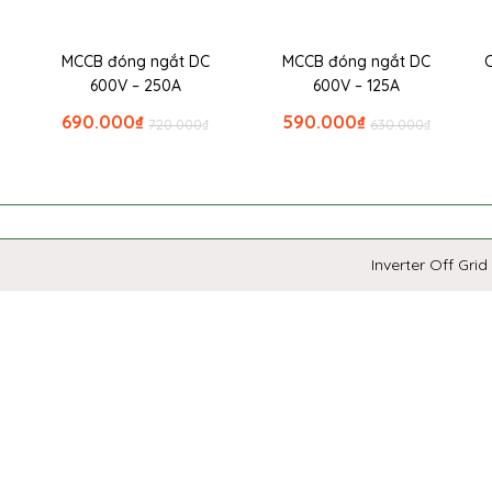
MCCB đóng ngắt DC
MCCB đóng ngắt DC
600V – 250A
600V – 125A
690.000
₫
590.000
₫
720.000
₫
630.000
₫
Inverter Off Grid