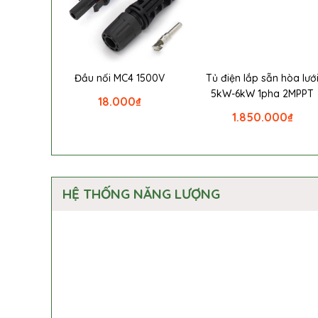
Đầu nối MC4 1500V
Tủ điện lắp sẵn hòa lướ
5kW-6kW 1pha 2MPPT
18.000
₫
1.850.000
₫
HỆ THỐNG NĂNG LƯỢNG