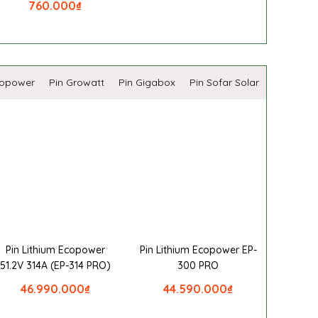
760.000
₫
copower
Pin Growatt
Pin Gigabox
Pin Sofar Solar
Pin Lithium Ecopower
Pin Lithium Ecopower EP-
51.2V 314A (EP-314 PRO)
300 PRO
46.990.000
₫
44.590.000
₫