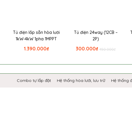
i
Tủ điện lắp sẵn hòa lưới
Tủ điện 24way (12CB –
1kW-4kW 1pha 1MPPT
2P)
1.390.000
₫
300.000
₫
450.000
₫
Combo tự lắp đặt
Hệ thống hòa lưới, lưu trữ
Hệ thống 