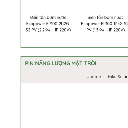
Biến tần bơm nước
Biến tần bơm nước
Ecopower EP100-2R2G-
Ecopower EP100-1R5G-S
S2-PV (2.2Kw – 1P 220V)
PV (1.5Kw – 1P 220V)
PIN NĂNG LƯỢNG MẶT TRỜI
Update
Jinko Solar