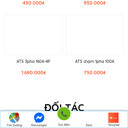
450.000
₫
950.000
₫
ATS 3pha 160A-4P
ATS chậm 1pha 100A
1.690.000
₫
750.000
₫
ĐỐI TÁC
Gọi điện
Shopee
Tìm Đường
Messenger
Zalo