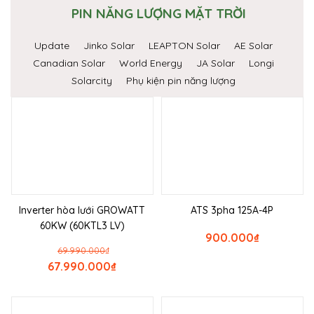
PIN NĂNG LƯỢNG MẶT TRỜI
Update
Jinko Solar
LEAPTON Solar
AE Solar
Canadian Solar
World Energy
JA Solar
Longi
Solarcity
Phụ kiện pin năng lượng
Inverter hòa lưới GROWATT
ATS 3pha 125A-4P
60KW (60KTL3 LV)
900.000
₫
69.990.000
₫
67.990.000
₫