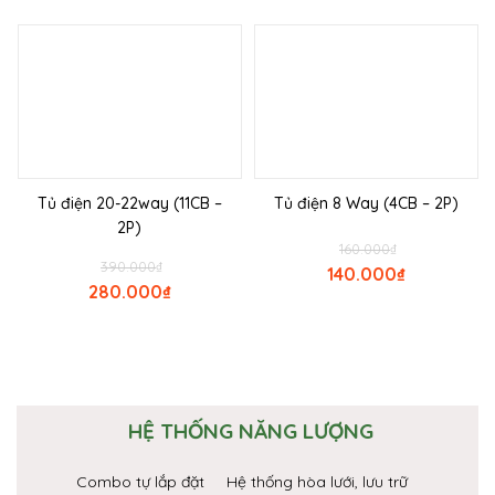
Tủ điện 20-22way (11CB –
Tủ điện 8 Way (4CB – 2P)
2P)
160.000
₫
390.000
₫
140.000
₫
280.000
₫
HỆ THỐNG NĂNG LƯỢNG
Combo tự lắp đặt
Hệ thống hòa lưới, lưu trữ