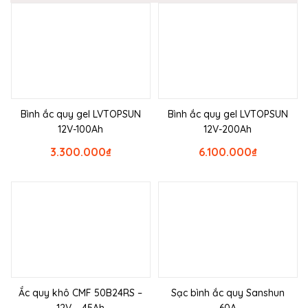
Bình ắc quy gel LVTOPSUN
Bình ắc quy gel LVTOPSUN
12V-100Ah
12V-200Ah
3.300.000
₫
6.100.000
₫
Ắc quy khô CMF 50B24RS –
Sạc bình ắc quy Sanshun
12V – 45Ah
60A