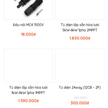
Đầu nối MC4 1500V
Tủ điện lắp sẵn hòa lưới
5kW-6kW 1pha 2MPPT
18.000
₫
1.850.000
₫
Tủ điện lắp sẵn hòa lưới
Tủ điện 24way (12CB – 2P)
1kW-4kW 1pha 1MPPT
450.000
₫
1.390.000
₫
300.000
₫