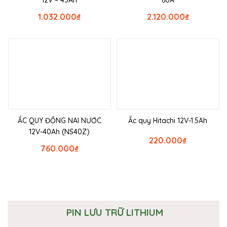
1.032.000
₫
2.120.000
₫
ẮC QUY ĐỒNG NAI NƯỚC
Ắc quy Hitachi 12V-1.5Ah
12V-40Ah (NS40Z)
220.000
₫
760.000
₫
PIN LƯU TRỮ LITHIUM