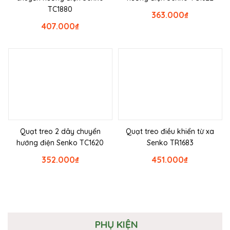
TC1880
363.000
₫
407.000
₫
Quạt treo 2 dây chuyển
Quạt treo điều khiển từ xa
hướng điện Senko TC1620
Senko TR1683
352.000
₫
451.000
₫
PHỤ KIỆN