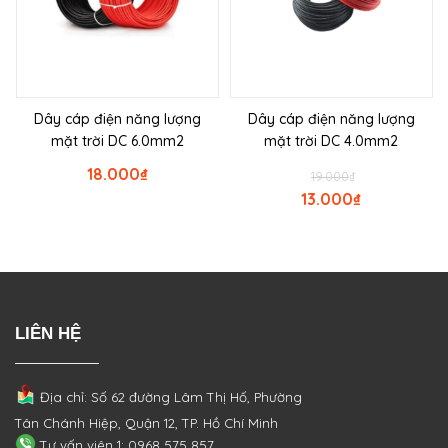
Dây cáp điện năng lượng
Dây cáp điện năng lượng
mặt trời DC 6.0mm2
mặt trời DC 4.0mm2
18.000
₫
19.000
₫
13.000
₫
LIÊN HỆ
Địa chỉ: Số 62 đường Lâm Thị Hố, Phường
Tân Chánh Hiệp, Quận 12, TP. Hồ Chí Minh
Tư vấn viên 1: 0968 575 857