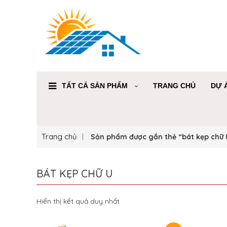
TẤT CẢ SẢN PHẨM
TRANG CHỦ
DỰ 
Trang chủ
Sản phẩm được gắn thẻ “bát kẹp chữ 
BÁT KẸP CHỮ U
Hiển thị kết quả duy nhất