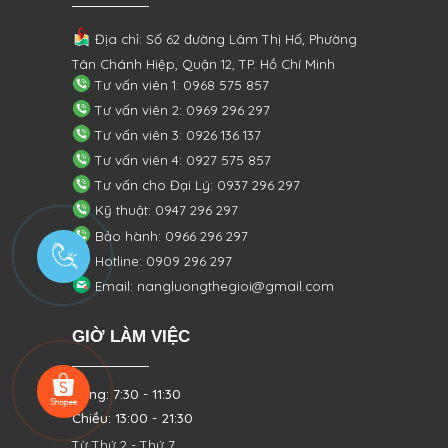
Địa chỉ: Số 62 đường Lâm Thị Hố, Phường
Tân Chánh Hiệp, Quận 12, TP. Hồ Chí Minh
Tư vấn viên 1: 0968 575 857
Tư vấn viên 2: 0969 296 297
Tư vấn viên 3: 0926 136 137
Tư vấn viên 4: 0927 575 857
Tư vấn cho Đại Lý: 0937 296 297
Kỹ thuật: 0947 296 297
Bảo hành: 0966 296 297
Hotline: 0909 296 297
Email: nangluongthegioi@gmail.com
GIỜ LÀM VIỆC
Sáng: 7:30 - 11:30
Chiều: 13:00 - 21:30
Từ Thứ 2 - Thứ 7