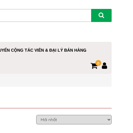
UYỂN CỘNG TÁC VIÊN & ĐẠI LÝ BÁN HÀNG
0