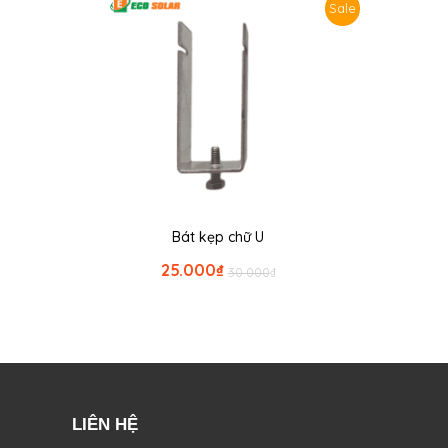
Sale
Bát kẹp chữ U
25.000
₫
30.000
₫
LIÊN HỆ