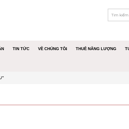
ÁN
TIN TỨC
VỀ CHÚNG TÔI
THUÊ NĂNG LƯỢNG
T
U”